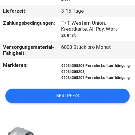
Lieferzeit:
3-15 Tage
TRETEN
SIE
Zahlungsbedingungen:
T/T, Western Union,
Kreditkarte, Ali Pay, Wort
MIT
zuerst
UNS
Versorgungsmaterial-
6000 Stück pro Monat
IN
Fähigkeit:
VERBINDUNG
Markieren:
,
97034305208 Porsche Luftaufhängung
,
97034305208
97034305207 Porsche Luftaufhängung
FORDERN
SIE
BESTPREIS
EIN
ZITAT