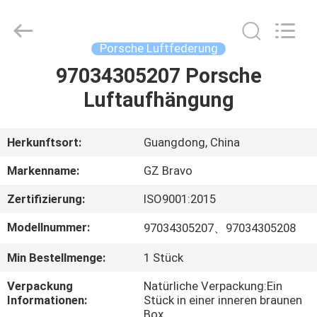
©
2020
-
2025
air-
Porsche Luftfederung
suspensionshock.com.
All
Rights
97034305207 Porsche
HAUS
Reserved.
Developed
Luftaufhängung
by
ECER
PRODUKTE
Herkunftsort:
Guangdong, China
ÜBER
Markenname:
GZ Bravo
UNS
Zertifizierung:
ISO9001:2015
Modellnummer:
97034305207、97034305208
FABRIK-
AUSFLUG
Min Bestellmenge:
1 Stück
Verpackung
Natürliche Verpackung:Ein
QUALITÄTSKONTROLLE
Informationen:
Stück in einer inneren braunen
Box