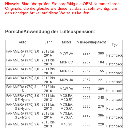
Hinweis: Bitte überprüfen Sie sorgfältig die OEM-Nummer Ihres
Originals, die die gleiche wie diese ist, das ist sehr wichtig, um
den richtigen Artikel auf diese Weise zu kaufen.
Porsche
Anwendung der Luftsuspension:
Auto
Jahr
Motor
Verlagerung
Macht
Typ
PANAMERA (970) 3,0
2013 bis
MCW.DA
2997
309
4S
2016
Hatchback
PANAMERA (970) 3,0
2011 bis
MCR.CC
2967
184
D
2013
Hatchback
PANAMERA (970) 3,0
2011 bis
MCR.CB
2967
155
D
2013
Hatchback
PANAMERA (970) 3,0
2013 bis
MCW.JA
2967
221
D
2016
Hatchback
PANAMERA (970) 3.1
2013 bis
MCW.DA
2997
309
S
2016
Hatchback
PANAMERA (970) 3.0
2011 bis
MCG.EA,
2995
245
S E-Hybrid
2013
MCG.FA
Hatchback
PANAMERA (970) 3.0
2011 bis
MCG.EA,
2995
279
S E-Hybrid
2013
MCG.FA
Hatchback
PANAMERA (970) 3.0
2013 bis
MCG.EA,
2995
306
S E-Hybrid
2016
MCG.FA
Hatchback
2010 bis
PANAMERA (970) 3.6
M46.20
3605
220
2013
Hatchback