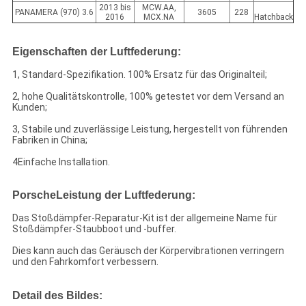
2013 bis
MCW.AA,
PANAMERA (970) 3.6
3605
228
2016
MCX.NA
Hatchback
Eigenschaften der Luftfederung:
1, Standard-Spezifikation. 100% Ersatz für das Originalteil;
2, hohe Qualitätskontrolle, 100% getestet vor dem Versand an
Kunden;
3, Stabile und zuverlässige Leistung, hergestellt von führenden
Fabriken in China;
4Einfache Installation.
Porsche
Leistung der Luftfederung:
Das Stoßdämpfer-Reparatur-Kit ist der allgemeine Name für
Stoßdämpfer-Staubboot und -buffer.
Dies kann auch das Geräusch der Körpervibrationen verringern
und den Fahrkomfort verbessern.
Detail des Bildes: