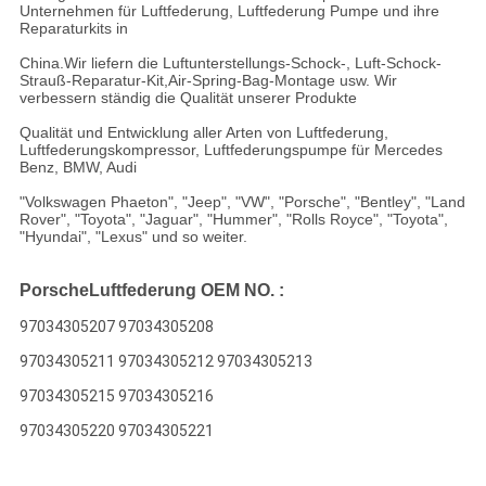
Unternehmen für Luftfederung, Luftfederung Pumpe und ihre
Reparaturkits in
China.Wir liefern die Luftunterstellungs-Schock-, Luft-Schock-
Strauß-Reparatur-Kit,Air-Spring-Bag-Montage usw. Wir
verbessern ständig die Qualität unserer Produkte
Qualität und Entwicklung aller Arten von Luftfederung,
Luftfederungskompressor, Luftfederungspumpe für Mercedes
Benz, BMW, Audi
"Volkswagen Phaeton", "Jeep", "VW", "Porsche", "Bentley", "Land
Rover", "Toyota", "Jaguar", "Hummer", "Rolls Royce", "Toyota",
"Hyundai", "Lexus" und so weiter.
Porsche
Luftfederung OEM NO. :
97034305207 97034305208
97034305211 97034305212 97034305213
97034305215 97034305216
97034305220 97034305221