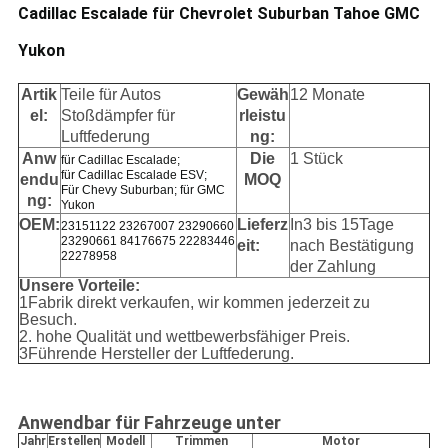
Cadillac Escalade für Chevrolet Suburban Tahoe GMC
Yukon
Artik
Teile für Autos
Gewäh
12 Monate
el:
Stoßdämpfer für
rleistu
Luftfederung
ng:
Anw
Die
1 Stück
für Cadillac Escalade;
für Cadillac Escalade ESV;
endu
MOQ
Für Chevy Suburban; für GMC
ng:
Yukon
OEM:
Lieferz
In
3 bis 15
Tage
23151122 23267007 23290660
23290661 84176675 22283446
eit:
nach Bestätigung
22278958
der Zahlung
Unsere Vorteile
:
1Fabrik direkt verkaufen, wir kommen jederzeit zu
Besuch.
2. hohe Qualität und wettbewerbsfähiger Preis.
3Führende Hersteller der Luftfederung.
Anwendbar für Fahrzeuge unter
Jahr
Erstellen
Modell
Trimmen
Motor