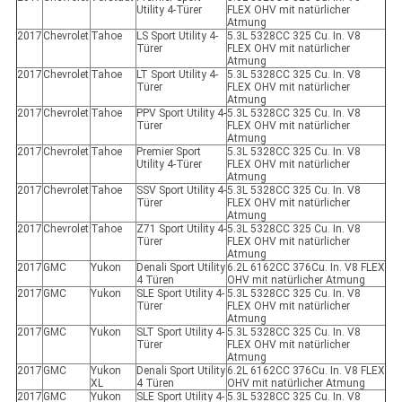
Utility 4-Türer
FLEX OHV mit natürlicher
Atmung
2017
Chevrolet
Tahoe
LS Sport Utility 4-
5.3L 5328CC 325 Cu. In. V8
Türer
FLEX OHV mit natürlicher
Atmung
2017
Chevrolet
Tahoe
LT Sport Utility 4-
5.3L 5328CC 325 Cu. In. V8
Türer
FLEX OHV mit natürlicher
Atmung
2017
Chevrolet
Tahoe
PPV Sport Utility 4-
5.3L 5328CC 325 Cu. In. V8
Türer
FLEX OHV mit natürlicher
Atmung
2017
Chevrolet
Tahoe
Premier Sport
5.3L 5328CC 325 Cu. In. V8
Utility 4-Türer
FLEX OHV mit natürlicher
Atmung
2017
Chevrolet
Tahoe
SSV Sport Utility 4-
5.3L 5328CC 325 Cu. In. V8
Türer
FLEX OHV mit natürlicher
Atmung
2017
Chevrolet
Tahoe
Z71 Sport Utility 4-
5.3L 5328CC 325 Cu. In. V8
Türer
FLEX OHV mit natürlicher
Atmung
2017
GMC
Yukon
Denali Sport Utility
6.2L 6162CC 376Cu. In. V8 FLEX
4 Türen
OHV mit natürlicher Atmung
2017
GMC
Yukon
SLE Sport Utility 4-
5.3L 5328CC 325 Cu. In. V8
Türer
FLEX OHV mit natürlicher
Atmung
2017
GMC
Yukon
SLT Sport Utility 4-
5.3L 5328CC 325 Cu. In. V8
Türer
FLEX OHV mit natürlicher
Atmung
2017
GMC
Yukon
Denali Sport Utility
6.2L 6162CC 376Cu. In. V8 FLEX
XL
4 Türen
OHV mit natürlicher Atmung
2017
GMC
Yukon
SLE Sport Utility 4-
5.3L 5328CC 325 Cu. In. V8