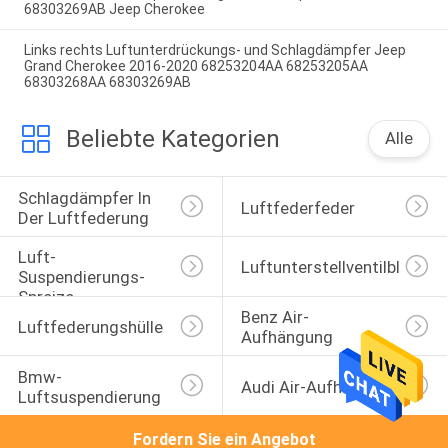
68303269AB Jeep Cherokee
Links rechts Luftunterdrückungs- und Schlagdämpfer Jeep
Grand Cherokee 2016-2020 68253204AA 68253205AA
68303268AA 68303269AB
Beliebte Kategorien
Alle
Schlagdämpfer In 
Luftfederfeder
Der Luftfederung
Luft-
Luftunterstellventilblock
Suspendierungs-
Spreize
Benz Air-
Luftfederungshülle
Aufhängung
Bmw-
Audi Air-Aufhängung
Luftsuspendierung
Fordern Sie ein Angebot