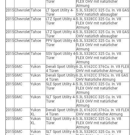
Türer
FLEX OHV mit natürlicher
Atmung
2015
Chevrolet
Tahoe
LT Sport Utility 4-
5.3L 5328CC 325 Cu. In. V8 GAS
Türer
OHV natürlich absaugbar
2015
Chevrolet
Tahoe
LTZ Sport Utility 4-
5.3L 5328CC 325 Cu. In. V8
Türer
FLEX OHV mit natürlicher
Atmung
2015
Chevrolet
Tahoe
LTZ Sport Utility 4-
5.3L 5328CC 325 Cu. In. V8 GAS
Türer
OHV natürlich absaugbar
2015
Chevrolet
Tahoe
PPV Sport Utility 4-
5.3L 5328CC 325 Cu. In. V8
Türer
FLEX OHV mit natürlicher
Atmung
2015
Chevrolet
Tahoe
SSV Sport Utility 4-
5.3L 5328CC 325 Cu. In. V8
Türer
FLEX OHV mit natürlicher
Atmung
2015
GMC
Yukon
Denali Sport Utility
6.2L 6162CC 376Cu. In. V8 FLEX
4 Türen
OHV mit natürlicher Atmung
2015
GMC
Yukon
Denali Sport Utility
6.2L 6162CC 376Cu. In. V8 GAS
4 Türen
OHV Natürliche Atmung
2015
GMC
Yukon
SLE Sport Utility 4-
5.3L 5328CC 325 Cu. In. V8
Türer
FLEX OHV mit natürlicher
Atmung
2015
GMC
Yukon
SLT Sport Utility 4-
5.3L 5328CC 325 Cu. In. V8
Türer
FLEX OHV mit natürlicher
Atmung
2015
GMC
Yukon
Denali Sport Utility
6.2L 6162CC 376Cu. In. V8 FLEX
XL
4 Türen
OHV mit natürlicher Atmung
2015
GMC
Yukon
SLE Sport Utility 4-
5.3L 5328CC 325 Cu. In. V8
XL
Türer
FLEX OHV mit natürlicher
Atmung
2015
GMC
Yukon
SLT Sport Utility 4-
5.3L 5328CC 325 Cu. In. V8