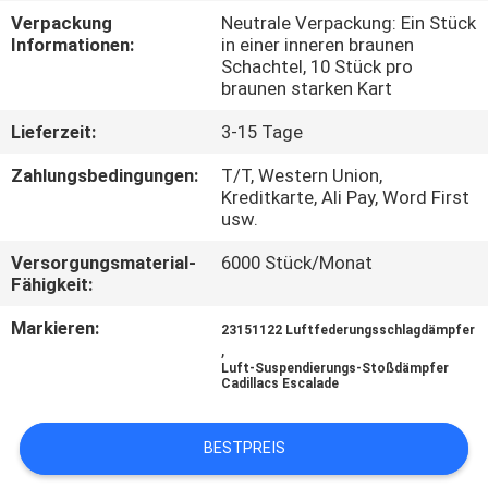
Verpackung
Neutrale Verpackung: Ein Stück
TRETEN
Informationen:
in einer inneren braunen
Schachtel, 10 Stück pro
SIE
braunen starken Kart
MIT
Lieferzeit:
3-15 Tage
UNS
Zahlungsbedingungen:
T/T, Western Union,
IN
Kreditkarte, Ali Pay, Word First
usw.
VERBINDUNG
Versorgungsmaterial-
6000 Stück/Monat
Fähigkeit:
FORDERN
Markieren:
23151122 Luftfederungsschlagdämpfer
SIE
,
EIN
Luft-Suspendierungs-Stoßdämpfer
Cadillacs Escalade
ZITAT
BESTPREIS
SITEMAP