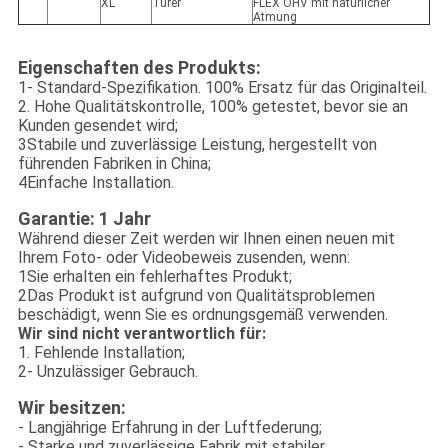
XL
Türer
FLEX OHV mit natürlicher
Atmung
Eigenschaften des Produkts:
1- Standard-Spezifikation. 100% Ersatz für das Originalteil.
2. Hohe Qualitätskontrolle, 100% getestet, bevor sie an
Kunden gesendet wird;
3Stabile und zuverlässige Leistung, hergestellt von
führenden Fabriken in China;
4Einfache Installation.
Garantie: 1 Jahr
Während dieser Zeit werden wir Ihnen einen neuen mit
Ihrem Foto- oder Videobeweis zusenden, wenn:
1Sie erhalten ein fehlerhaftes Produkt;
2Das Produkt ist aufgrund von Qualitätsproblemen
beschädigt, wenn Sie es ordnungsgemäß verwenden.
Wir sind nicht verantwortlich für:
1. Fehlende Installation;
2- Unzulässiger Gebrauch.
Wir besitzen:
- Langjährige Erfahrung in der Luftfederung;
- Starke und zuverlässige Fabrik mit stabiler