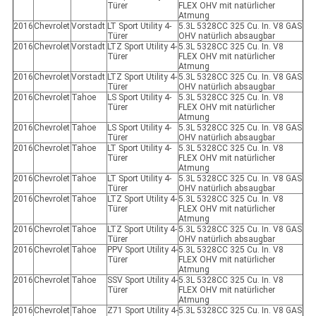
Türer
FLEX OHV mit natürlicher
Atmung
2016
Chevrolet
Vorstadt
LT Sport Utility 4-
5.3L 5328CC 325 Cu. In. V8 GAS
Türer
OHV natürlich absaugbar
2016
Chevrolet
Vorstadt
LTZ Sport Utility 4-
5.3L 5328CC 325 Cu. In. V8
Türer
FLEX OHV mit natürlicher
Atmung
2016
Chevrolet
Vorstadt
LTZ Sport Utility 4-
5.3L 5328CC 325 Cu. In. V8 GAS
Türer
OHV natürlich absaugbar
2016
Chevrolet
Tahoe
LS Sport Utility 4-
5.3L 5328CC 325 Cu. In. V8
Türer
FLEX OHV mit natürlicher
Atmung
2016
Chevrolet
Tahoe
LS Sport Utility 4-
5.3L 5328CC 325 Cu. In. V8 GAS
Türer
OHV natürlich absaugbar
2016
Chevrolet
Tahoe
LT Sport Utility 4-
5.3L 5328CC 325 Cu. In. V8
Türer
FLEX OHV mit natürlicher
Atmung
2016
Chevrolet
Tahoe
LT Sport Utility 4-
5.3L 5328CC 325 Cu. In. V8 GAS
Türer
OHV natürlich absaugbar
2016
Chevrolet
Tahoe
LTZ Sport Utility 4-
5.3L 5328CC 325 Cu. In. V8
Türer
FLEX OHV mit natürlicher
Atmung
2016
Chevrolet
Tahoe
LTZ Sport Utility 4-
5.3L 5328CC 325 Cu. In. V8 GAS
Türer
OHV natürlich absaugbar
2016
Chevrolet
Tahoe
PPV Sport Utility 4-
5.3L 5328CC 325 Cu. In. V8
Türer
FLEX OHV mit natürlicher
Atmung
2016
Chevrolet
Tahoe
SSV Sport Utility 4-
5.3L 5328CC 325 Cu. In. V8
Türer
FLEX OHV mit natürlicher
Atmung
2016
Chevrolet
Tahoe
Z71 Sport Utility 4-
5.3L 5328CC 325 Cu. In. V8 GAS