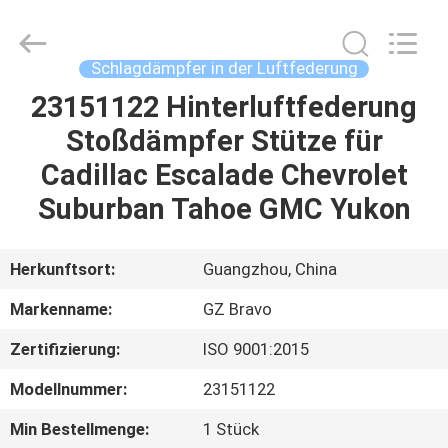
Stoßdämpfer
Supplier.
Copyright
©
2020
Schlagdämpfer in der Luftfederung
-
2025
Guangzhou
23151122 Hinterluftfederung
HAUS
Bravo
Auto
Stoßdämpfer Stütze für
Parts
Limited.
All
PRODUKTE
Cadillac Escalade Chevrolet
Rights
Reserved.
Developed
Suburban Tahoe GMC Yukon
by
ECER
ÜBER
UNS
Herkunftsort:
Guangzhou, China
Markenname:
GZ Bravo
FABRIK-
Zertifizierung:
ISO 9001:2015
AUSFLUG
Modellnummer:
23151122
QUALITÄTSKONTROLLE
Min Bestellmenge:
1 Stück