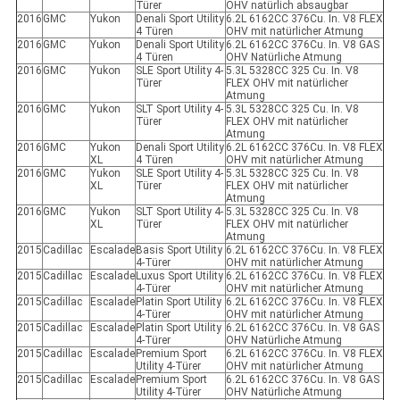
Türer
OHV natürlich absaugbar
2016
GMC
Yukon
Denali Sport Utility
6.2L 6162CC 376Cu. In. V8 FLEX
4 Türen
OHV mit natürlicher Atmung
2016
GMC
Yukon
Denali Sport Utility
6.2L 6162CC 376Cu. In. V8 GAS
4 Türen
OHV Natürliche Atmung
2016
GMC
Yukon
SLE Sport Utility 4-
5.3L 5328CC 325 Cu. In. V8
Türer
FLEX OHV mit natürlicher
Atmung
2016
GMC
Yukon
SLT Sport Utility 4-
5.3L 5328CC 325 Cu. In. V8
Türer
FLEX OHV mit natürlicher
Atmung
2016
GMC
Yukon
Denali Sport Utility
6.2L 6162CC 376Cu. In. V8 FLEX
XL
4 Türen
OHV mit natürlicher Atmung
2016
GMC
Yukon
SLE Sport Utility 4-
5.3L 5328CC 325 Cu. In. V8
XL
Türer
FLEX OHV mit natürlicher
Atmung
2016
GMC
Yukon
SLT Sport Utility 4-
5.3L 5328CC 325 Cu. In. V8
XL
Türer
FLEX OHV mit natürlicher
Atmung
2015
Cadillac
Escalade
Basis Sport Utility
6.2L 6162CC 376Cu. In. V8 FLEX
4-Türer
OHV mit natürlicher Atmung
2015
Cadillac
Escalade
Luxus Sport Utility
6.2L 6162CC 376Cu. In. V8 FLEX
4-Türer
OHV mit natürlicher Atmung
2015
Cadillac
Escalade
Platin Sport Utility
6.2L 6162CC 376Cu. In. V8 FLEX
4-Türer
OHV mit natürlicher Atmung
2015
Cadillac
Escalade
Platin Sport Utility
6.2L 6162CC 376Cu. In. V8 GAS
4-Türer
OHV Natürliche Atmung
2015
Cadillac
Escalade
Premium Sport
6.2L 6162CC 376Cu. In. V8 FLEX
Utility 4-Türer
OHV mit natürlicher Atmung
2015
Cadillac
Escalade
Premium Sport
6.2L 6162CC 376Cu. In. V8 GAS
Utility 4-Türer
OHV Natürliche Atmung