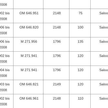
2008
02 bis
OM 646.951
2148
75
Salo
2008
06 bis
OM 646.820
2148
100
Salo
2008
06 bis
M 271.956
1796
135
Salo
Hinterlass eine Nachricht
2008
Wir rufen Sie bald zurück!
02 bis
M 271.941
1796
120
Salo
2008
04 bis
M 271.941
1796
120
Salo
2008
03 bis
OM 646.821
2149
120
Salo
2008
02 bis
OM 646.961
2148
110
Salo
2008