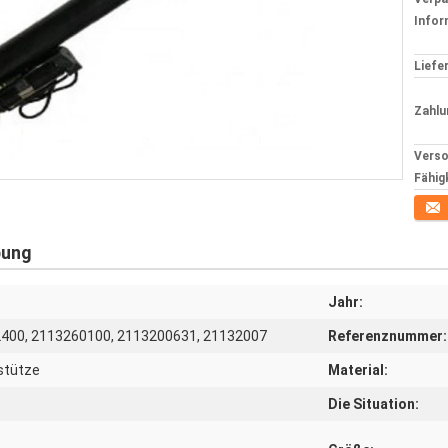
Infor
Liefer
Zahlu
Verso
Fähig
Konta
bung
Jahr:
400, 2113260100, 2113200631, 21132007
Referenznummer:
stütze
Material:
Die Situation: