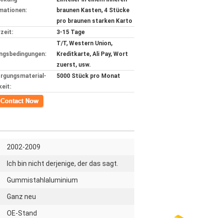
mationen:
braunen Kasten, 4 Stücke
pro braunen starken Karto
zeit:
3-15 Tage
T/T, Western Union,
ngsbedingungen:
Kreditkarte, Ali Pay, Wort
zuerst, usw.
rgungsmaterial-
5000 Stück pro Monat
keit:
kt
2002-2009
Ich bin nicht derjenige, der das sagt.
Gummistahlaluminium
Ganz neu
OE-Stand