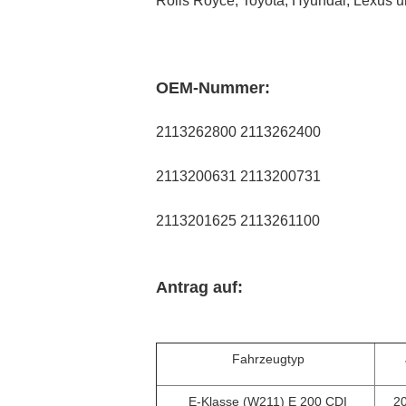
Rolls Royce, Toyota, Hyundai, Lexus un
OEM-Nummer:
2113262800 2113262400
2113200631 2113200731
2113201625 2113261100
Antrag auf:
Fahrzeugtyp
E-Klasse (W211) E 200 CDI
20