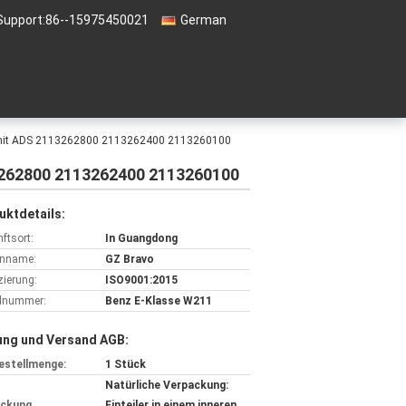
Support:
86--15975450021
German
r mit ADS 2113262800 2113262400 2113260100
3262800 2113262400 2113260100
uktdetails:
ftsort:
In Guangdong
nname:
GZ Bravo
izierung:
ISO9001:2015
lnummer:
Benz E-Klasse W211
ung und Versand AGB:
estellmenge:
1 Stück
Natürliche Verpackung:
ackung
Einteiler in einem inneren