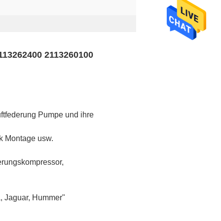
2113262400 2113260100
uftfederung Pumpe und ihre
ack Montage usw.
derungskompressor,
a, Jaguar, Hummer"