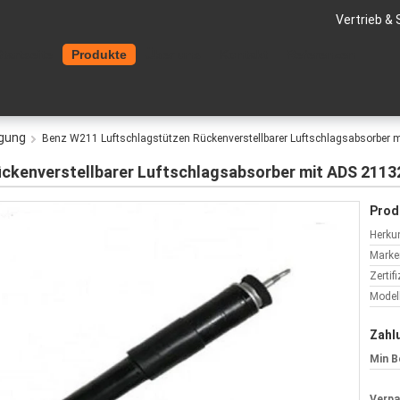
Vertrieb & 
Startseite
Produkte
Über uns
Kontakt
Referenzen
ngung
Benz W211 Luftschlagstützen Rückenverstellbarer Luftschlagsabsorbe
ckenverstellbarer Luftschlagsabsorber mit ADS 211
Prod
Herkun
Marke
Zertif
Model
Zahl
Min B
Verp