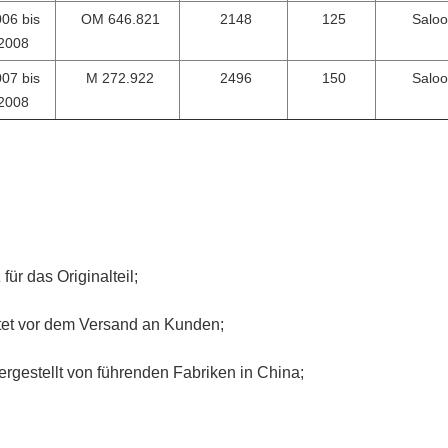
06 bis
OM 646.821
2148
125
Salo
EINREICHUNGEN
2008
07 bis
M 272.922
2496
150
Salo
2008
ür das Originalteil;
stet vor dem Versand an Kunden;
ergestellt von führenden Fabriken in China;