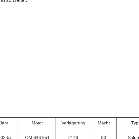
d so weiter.
Jahr
Motor
Verlagerung
Macht
Typ
02 bis
OM 646.951
2148
90
Salo