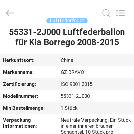
Auto
Parts
Limited.
All
Rights
Luftfederfeder
Reserved.
Developed
by
55331-2J000 Luftfederballon
HAUS
ECER
für Kia Borrego 2008-2015
PRODUKTE
Herkunftsort:
China
ÜBER
Markenname:
GZ BRAVO
UNS
Zertifizierung:
ISO 9001:2015
Modellnummer:
55331-2J000
FABRIK-
AUSFLUG
Min Bestellmenge:
1 Stück
Verpackung
Neutrale Verpackung: Ein Stück
Informationen:
in einer inneren braunen
QUALITÄTSKONTROLLE
Schachtel, 10 Stück pro