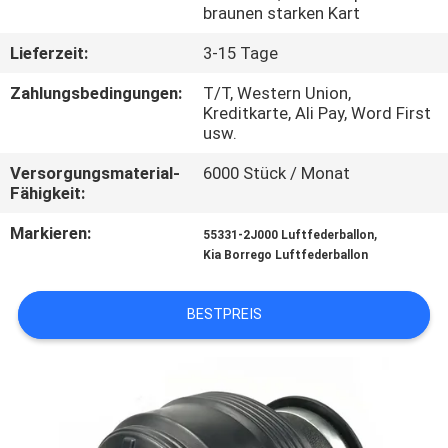
braunen starken Kart
TRETEN
Lieferzeit:
3-15 Tage
SIE
Zahlungsbedingungen:
T/T, Western Union,
MIT
Kreditkarte, Ali Pay, Word First
usw.
UNS
Versorgungsmaterial-
6000 Stück / Monat
IN
Fähigkeit:
VERBINDUNG
Markieren:
,
55331-2J000 Luftfederballon
Kia Borrego Luftfederballon
FORDERN
SIE
BESTPREIS
EIN
ZITAT
SITEMAP