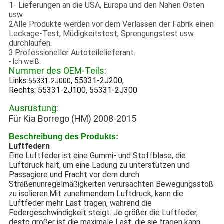
1- Lieferungen an die USA, Europa und den Nahen Osten
usw.
2Alle Produkte werden vor dem Verlassen der Fabrik einen
Leckage-Test, Müdigkeitstest, Sprengungstest usw.
durchlaufen.
3.Professioneller Autoteilelieferant.
- Ich weiß.
Nummer des OEM-Teils:
Links:
, 55331-2J200;
55331-2J000
Rechts: 55331-2J100, 55331-2J300
Ausrüstung:
Für Kia Borrego (HM) 2008-2015
Beschreibung des Produkts:
Luftfedern
Eine Luftfeder ist eine Gummi- und Stoffblase, die
Luftdruck hält, um eine Ladung zu unterstützen und
Passagiere und Fracht vor dem durch
Straßenunregelmäßigkeiten verursachten Bewegungsstoß
zu isolieren.Mit zunehmendem Luftdruck, kann die
Luftfeder mehr Last tragen, während die
Federgeschwindigkeit steigt. Je größer die Luftfeder,
desto größer ist die maximale Last, die sie tragen kann.