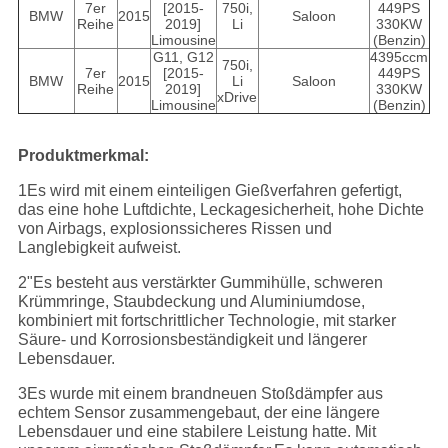
7er
[2015-
750i,
449PS
BMW
2015
Saloon
Reihe
2019]
Li
330KW
Limousine
(Benzin)
G11, G12
4395ccm
750i,
7er
[2015-
449PS
BMW
2015
Li
Saloon
Reihe
2019]
330KW
xDrive
Limousine
(Benzin)
Produktmerkmal:
1Es wird mit einem einteiligen Gießverfahren gefertigt,
das eine hohe Luftdichte, Leckagesicherheit, hohe Dichte
von Airbags, explosionssicheres Rissen und
Langlebigkeit aufweist.
2"Es besteht aus verstärkter Gummihülle, schweren
Krümmringe, Staubdeckung und Aluminiumdose,
kombiniert mit fortschrittlicher Technologie, mit starker
Säure- und Korrosionsbeständigkeit und längerer
Lebensdauer.
3Es wurde mit einem brandneuen Stoßdämpfer aus
echtem Sensor zusammengebaut, der eine längere
Lebensdauer und eine stabilere Leistung hatte. Mit