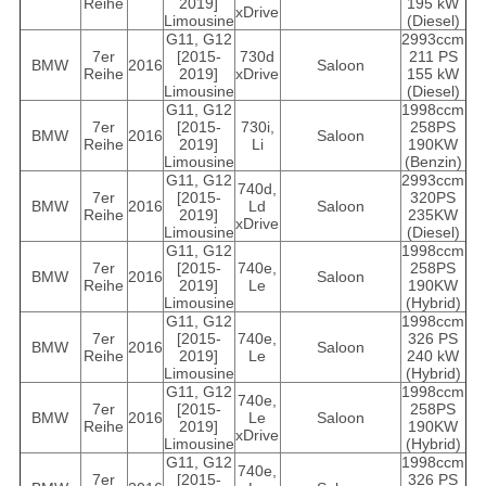
Reihe
2019]
195 kW
xDrive
Limousine
(Diesel)
G11, G12
2993ccm
7er
[2015-
730d
211 PS
BMW
2016
Saloon
Reihe
2019]
xDrive
155 kW
Limousine
(Diesel)
G11, G12
1998ccm
7er
[2015-
730i,
258PS
BMW
2016
Saloon
Reihe
2019]
Li
190KW
Limousine
(Benzin)
G11, G12
2993ccm
740d,
7er
[2015-
320PS
BMW
2016
Ld
Saloon
Reihe
2019]
235KW
xDrive
Limousine
(Diesel)
G11, G12
1998ccm
7er
[2015-
740e,
258PS
BMW
2016
Saloon
Reihe
2019]
Le
190KW
Limousine
(Hybrid)
G11, G12
1998ccm
7er
[2015-
740e,
326 PS
BMW
2016
Saloon
Reihe
2019]
Le
240 kW
Limousine
(Hybrid)
G11, G12
1998ccm
740e,
7er
[2015-
258PS
BMW
2016
Le
Saloon
Reihe
2019]
190KW
xDrive
Limousine
(Hybrid)
G11, G12
1998ccm
740e,
7er
[2015-
326 PS