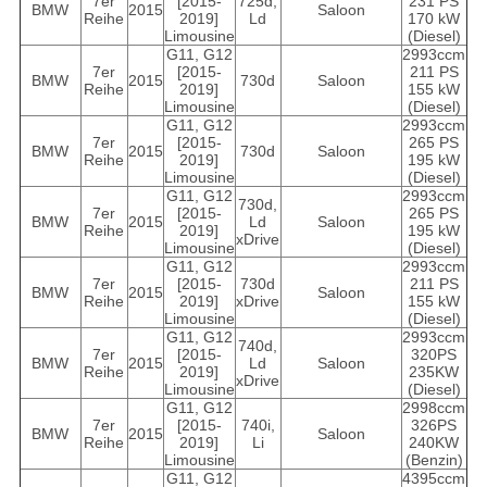
7er
[2015-
725d,
231 PS
BMW
2015
Saloon
Reihe
2019]
Ld
170 kW
Limousine
(Diesel)
G11, G12
2993ccm
7er
[2015-
211 PS
BMW
2015
730d
Saloon
Reihe
2019]
155 kW
Limousine
(Diesel)
G11, G12
2993ccm
7er
[2015-
265 PS
BMW
2015
730d
Saloon
Reihe
2019]
195 kW
Limousine
(Diesel)
G11, G12
2993ccm
730d,
7er
[2015-
265 PS
BMW
2015
Ld
Saloon
Reihe
2019]
195 kW
xDrive
Limousine
(Diesel)
G11, G12
2993ccm
7er
[2015-
730d
211 PS
BMW
2015
Saloon
Reihe
2019]
xDrive
155 kW
Limousine
(Diesel)
G11, G12
2993ccm
740d,
7er
[2015-
320PS
BMW
2015
Ld
Saloon
Reihe
2019]
235KW
xDrive
Limousine
(Diesel)
G11, G12
2998ccm
7er
[2015-
740i,
326PS
BMW
2015
Saloon
Reihe
2019]
Li
240KW
Limousine
(Benzin)
G11, G12
4395ccm