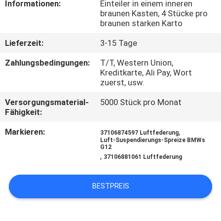
Informationen:
Einteiler in einem inneren
braunen Kasten, 4 Stücke pro
TRETEN
braunen starken Karto
SIE
Lieferzeit:
3-15 Tage
MIT
Zahlungsbedingungen:
T/T, Western Union,
UNS
Kreditkarte, Ali Pay, Wort
zuerst, usw.
IN
Versorgungsmaterial-
5000 Stück pro Monat
VERBINDUNG
Fähigkeit:
Markieren:
,
37106874597 Luftfederung
FORDERN
Luft-Suspendierungs-Spreize BMWs
G12
SIE
,
37106881061 Luftfederung
EIN
ZITAT
BESTPREIS
SITEMAP