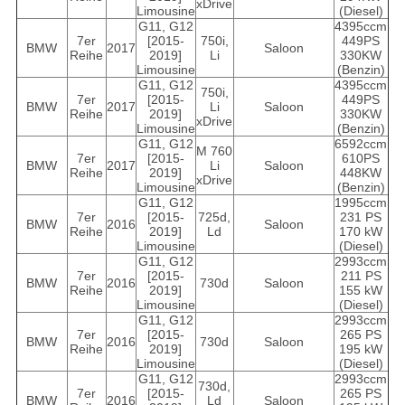
xDrive
Limousine
(Diesel)
G11, G12
4395ccm
7er
[2015-
750i,
449PS
BMW
2017
Saloon
Reihe
2019]
Li
330KW
Limousine
(Benzin)
G11, G12
4395ccm
750i,
7er
[2015-
449PS
BMW
2017
Li
Saloon
Reihe
2019]
330KW
xDrive
Limousine
(Benzin)
G11, G12
6592ccm
M 760
7er
[2015-
610PS
BMW
2017
Li
Saloon
Reihe
2019]
448KW
xDrive
Limousine
(Benzin)
G11, G12
1995ccm
7er
[2015-
725d,
231 PS
BMW
2016
Saloon
Reihe
2019]
Ld
170 kW
Limousine
(Diesel)
G11, G12
2993ccm
7er
[2015-
211 PS
BMW
2016
730d
Saloon
Reihe
2019]
155 kW
Limousine
(Diesel)
G11, G12
2993ccm
7er
[2015-
265 PS
BMW
2016
730d
Saloon
Reihe
2019]
195 kW
Limousine
(Diesel)
G11, G12
2993ccm
730d,
7er
[2015-
265 PS
BMW
2016
Ld
Saloon