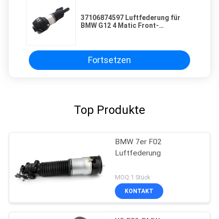
37106874597 Luftfederung für
BMW G12 4 Matic Front-
Schockdämpfer 37106881061
Fortsetzen
Top Produkte
BMW 7er F02
Luftfederung
MOQ:1 Stück
KONTAKT