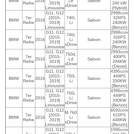
BMW
2016
Le
Saloon
Reihe
2019]
240 kW
xDrive
Limousine
(Hybrid)
G11, G12
2998ccm
7er
[2015-
740i,
326PS
BMW
2016
Saloon
Reihe
2019]
Li
240KW
Limousine
(Benzin)
G11, G12
2998ccm
740i,
7er
[2015-
326PS
BMW
2016
Li
Saloon
Reihe
2019]
240KW
xDrive
Limousine
(Benzin)
G11, G12
2993ccm
750d,
7er
[2015-
400PS
BMW
2016
Ld
Saloon
Reihe
2019]
294KW
xDrive
Limousine
(Diesel)
G11, G12
4395ccm
7er
[2015-
750i,
449PS
BMW
2016
Saloon
Reihe
2019]
Li
330KW
Limousine
(Benzin)
G11, G12
4395ccm
750i,
7er
[2015-
449PS
BMW
2016
Li
Saloon
Reihe
2019]
330KW
xDrive
Limousine
(Benzin)
G11, G12
6592ccm
M 760
7er
[2015-
610PS
BMW
2016
Li
Saloon
Reihe
2019]
448KW
xDrive
Limousine
(Benzin)
G11, G12
1995ccm