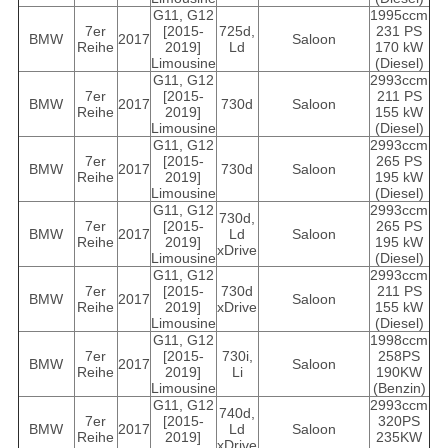
G11, G12
1995ccm
7er
[2015-
725d,
231 PS
BMW
2017
Saloon
Reihe
2019]
Ld
170 kW
Limousine
(Diesel)
G11, G12
2993ccm
7er
[2015-
211 PS
BMW
2017
730d
Saloon
Reihe
2019]
155 kW
Limousine
(Diesel)
G11, G12
2993ccm
7er
[2015-
265 PS
BMW
2017
730d
Saloon
Reihe
2019]
195 kW
Limousine
(Diesel)
G11, G12
2993ccm
730d,
7er
[2015-
265 PS
BMW
2017
Ld
Saloon
Reihe
2019]
195 kW
xDrive
Limousine
(Diesel)
G11, G12
2993ccm
7er
[2015-
730d
211 PS
BMW
2017
Saloon
Reihe
2019]
xDrive
155 kW
Limousine
(Diesel)
G11, G12
1998ccm
7er
[2015-
730i,
258PS
BMW
2017
Saloon
Reihe
2019]
Li
190KW
Limousine
(Benzin)
G11, G12
2993ccm
740d,
7er
[2015-
320PS
BMW
2017
Ld
Saloon
Reihe
2019]
235KW
xDrive