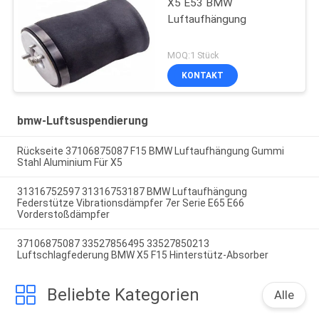
X5 E53 BMW
Luftaufhängung
MOQ:1 Stück
KONTAKT
bmw-Luftsuspendierung
Rückseite 37106875087 F15 BMW Luftaufhängung Gummi
Stahl Aluminium Für X5
31316752597 31316753187 BMW Luftaufhängung
Federstütze Vibrationsdämpfer 7er Serie E65 E66
Vorderstoßdämpfer
37106875087 33527856495 33527850213
Luftschlagfederung BMW X5 F15 Hinterstütz-Absorber
Beliebte Kategorien
Alle