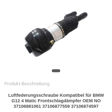
PRIVACY
POLICY
Produkt-Beschreibung
Luftfederungsschraube Kompatibel für BMW
G12 4 Matic Frontschlagdämpfer OEM NO
37106881061 37106877559 37106874597