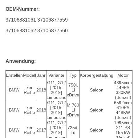
OEM-Nummer:
37106881061 37106877559
37106881062 37106877560
Anwendung:
Erstellen
Modell
Jahr
Variante
Typ
Körpergestaltung
Motor
G11, G12
4395ccm
750i,
7er
[2015-
449PS
BMW
2018
Li
Saloon
Reihe
2019]
330KW
xDrive
Limousine
(Benzin)
G11, G12
6592ccm
M 760
7er
[2015-
610PS
BMW
2018
Li
Saloon
Reihe
2019]
448KW
xDrive
Limousine
(Benzin)
G11, G12
1995ccm
7er
[2015-
725d,
211 PS
BMW
2017
Saloon
Reihe
2019]
Ld
155 kW
Limousine
(Diesel)