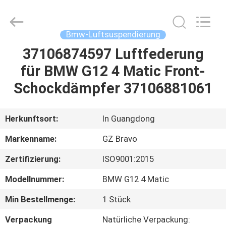
Auto
Parts
Limited.
All
Rights
Bmw-Luftsuspendierung
Reserved.
Developed
by
37106874597 Luftfederung
HAUS
ECER
für BMW G12 4 Matic Front-
PRODUKTE
Schockdämpfer 37106881061
ÜBER
Herkunftsort:
In Guangdong
UNS
Markenname:
GZ Bravo
Zertifizierung:
ISO9001:2015
FABRIK-
Modellnummer:
BMW G12 4 Matic
AUSFLUG
Min Bestellmenge:
1 Stück
QUALITÄTSKONTROLLE
Verpackung
Natürliche Verpackung: