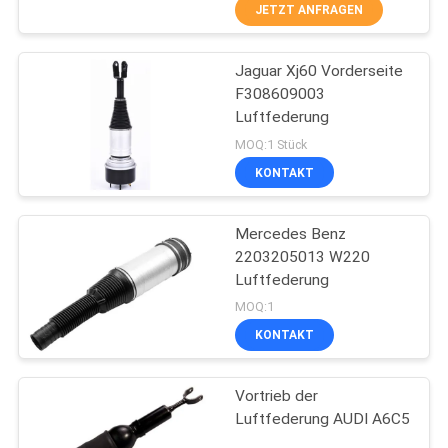
JETZT ANFRAGEN
TRETEN
Jaguar Xj60 Vorderseite
SIE
29
F308609003
MIT
Luftfederung
Luft-
UNS
MOQ:1 Stück
Suspendierungs-
IN
KONTAKT
Spreize
VERBINDUNG
Mercedes Benz
2203205013 W220
FORDERN
Luftfederung
39
SIE
MOQ:1
KONTAKT
EIN
Luftunterstellventilblock
ZITAT
Vortrieb der
Luftfederung AUDI A6C5
SITEMAP