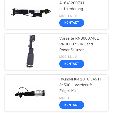
A1643200731
Luftfederung
33
MOQ:1 Stück
bmw-
KONTAKT
Luftsuspendierung
Vorseite RNB000740L
RNB000750R Land
Rover Stützen
MOQ:1 Stück
KONTAKT
25
Hyundai Kia 2016 54611
Audi Air-Aufhängung
3n500 L Vorderluft-
Flügel-Kit
MOQ:1
KONTAKT