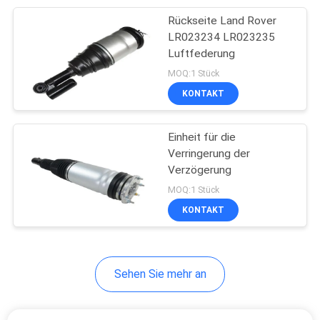
Rückseite Land Rover
17
LR023234 LR023235
Land Rover
Luftfederung
MOQ:1 Stück
Luftfederung
KONTAKT
Einheit für die
Verringerung der
Verzögerung
24
MOQ:1 Stück
Porsche
KONTAKT
Luftfederung
Sehen Sie mehr an