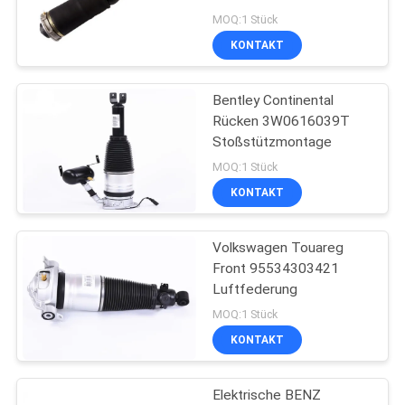
MOQ:1 Stück
KONTAKT
PRIVACY
20
POLICY
Bentley Continental
Luftfederungshülle
Rücken 3W0616039T
Stoßstützmontage
MOQ:1 Stück
KONTAKT
Volkswagen Touareg
39
Front 95534303421
Benz Air-
Luftfederung
MOQ:1 Stück
Aufhängung
KONTAKT
Elektrische BENZ